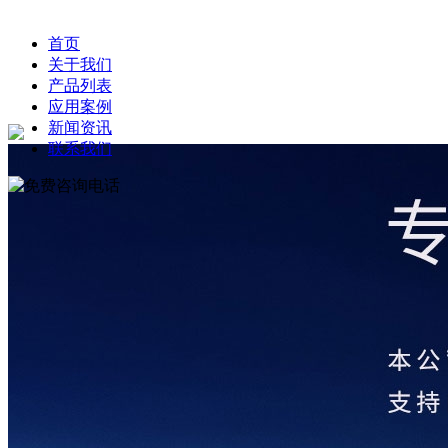
首页
关于我们
产品列表
应用案例
新闻资讯
联系我们