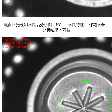
底面正光检测不良品分析图：NG 不良特征： 梅花不全
分析结果：可检