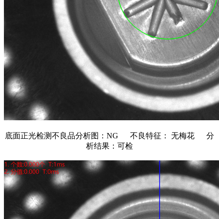
底面正光检测不良品分析图：NG 不良特征： 无梅花 分
析结果：可检