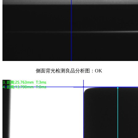
侧面背光检测良品分析图：OK