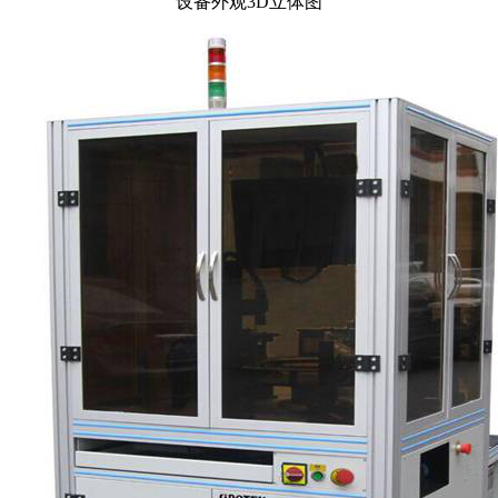
设备外观3D立体图