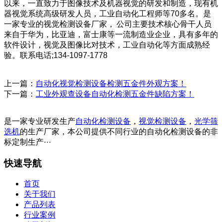
以来，一直致力于图像技术及机器视觉的研发和制造，现有机
器视觉系统高级研发人员，工业自动化工程师等70多名。是
一家专业的视觉检测设备厂家， 公司主要技术核心骨干人员
来自于华为，比亚迪，富士康等一流制造业企业，具有多年的
软件设计，视觉及图像比对技术，工业自动化等方面成熟经
验。联系电话;134-1097-1778
上一篇：
自动化视觉检测设备检测五金件外观方案！
下一篇：
工业外观查设备自动化检测五金件缺陷方案！
是一家专业研发生产
自动化检测设备
，
视觉检测设备
，
光学筛
选机
的生产厂家，本公司提供不同行业的自动化检测设备的非
标定制生产···
快速导航
首页
关于我们
产品列表
行业案例