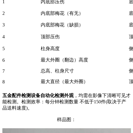
1
内底部压伤
2
内底部梅花（有无）
3
内底部梅花（缺损）
4
顶部压伤
5
柱身高度
最大外圈（翻边）高度
6
总高、柱身尺寸
7
最大直径（最大外圈）
8
五金配件检测设备自动化检测外观
，均需在影像下清晰可见才
能检测。检测效率：每分钟检测数量 不低于150件(取决于产
品送料速度)。
样品图：