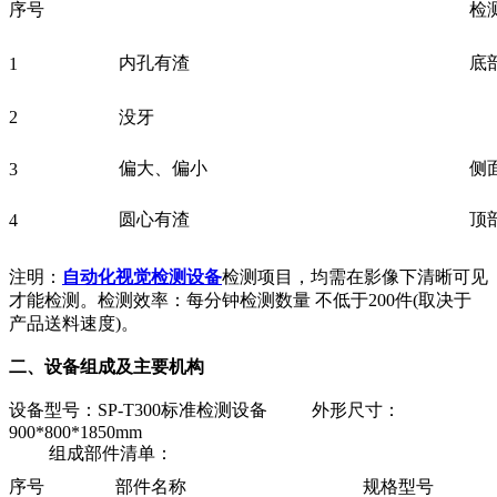
序号
检
内孔有渣
底
1
2
没牙
斜
偏大、偏小
侧
3
圆心有渣
顶
4
注明：
自动化视觉检测设备
检测项目，均需在影像下清晰可见
才能检测。检测效率：每分钟检测数量 不低于200件(取决于
产品送料速度)。
二、设备组成及主要机构
设备型号：SP-T300标准检测设备 外形尺寸：
900*800*1850mm
组成部件清单：
序号
部件名称
规格型号