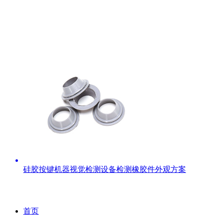
硅胶按键机器视觉检测设备检测橡胶件外观方案
首页