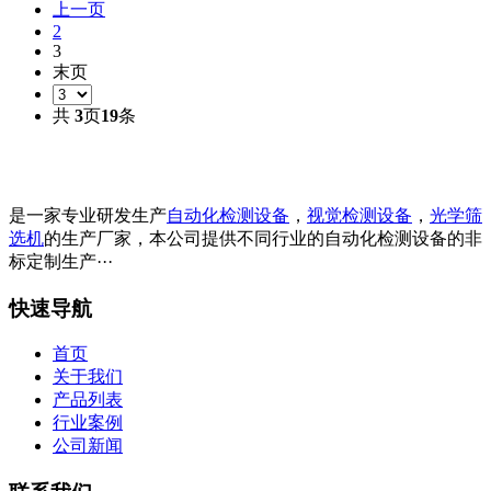
上一页
2
3
末页
共
3
页
19
条
是一家专业研发生产
自动化检测设备
，
视觉检测设备
，
光学筛
选机
的生产厂家，本公司提供不同行业的自动化检测设备的非
标定制生产···
快速导航
首页
关于我们
产品列表
行业案例
公司新闻