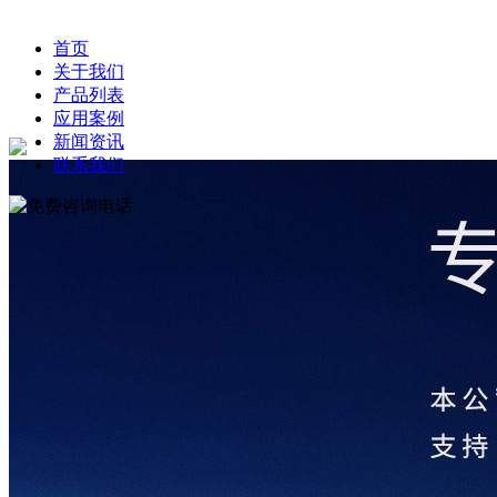
首页
关于我们
产品列表
应用案例
新闻资讯
联系我们