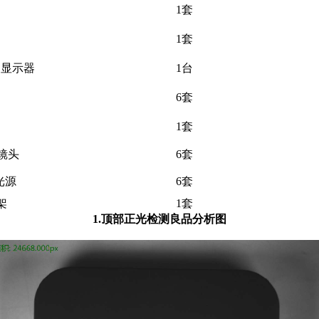
1套
1套
液晶显示器
1台
6套
1套
镜头
6套
光源
6套
架
1套
1.顶部正光检测良品分析图