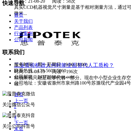
时间：21-08-20
阅读：58次
快速导航
其实CCD机器视觉尺寸测量是基于相对测量方法，通过
微米...
首页
关于我们
产品列表
行业案例
公司新闻
联系我们
服务时间：周一至周日（9:00-18:00）
工业质检机器人何时能全面替代人工质检？
联系热线：178-5603-5060
时间：21-08-13
阅读：196次
公司邮箱：24572038@qq.com
精确来说只能是能够代替一部分。现在中小型企业生存空
公司地址：安徽省滁州市泉州路100号苏滁现代产业园4号
雄...
首页
上一页
关注微信公众号
2
3
4
下一页
关注公司抖音号
末页