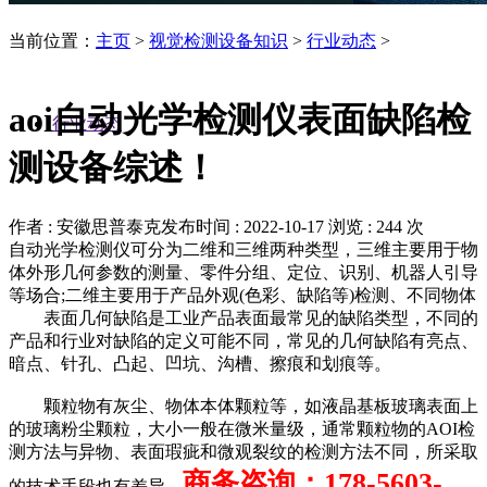
当前位置：
主页
>
视觉检测设备知识
>
行业动态
>
aoi自动光学检测仪表面缺陷检
行业动态
测设备综述！
作者 : 安徽思普泰克
发布时间 : 2022-10-17
浏览 : 244 次
自动光学检测仪可分为二维和三维两种类型，三维主要用于物
体外形几何参数的测量、零件分组、定位、识别、机器人引导
等场合;二维主要用于产品外观(色彩、缺陷等)检测、不同物体
表面几何缺陷是工业产品表面最常见的缺陷类型，不同的
产品和行业对缺陷的定义可能不同，常见的几何缺陷有亮点、
暗点、针孔、凸起、凹坑、沟槽、擦痕和划痕等。
颗粒物有灰尘、物体本体颗粒等，如液晶基板玻璃表面上
的玻璃粉尘颗粒，大小一般在微米量级，通常颗粒物的AOI检
测方法与异物、表面瑕疵和微观裂纹的检测方法不同，所采取
商务咨询：178-5603-
的技术手段也有差异。