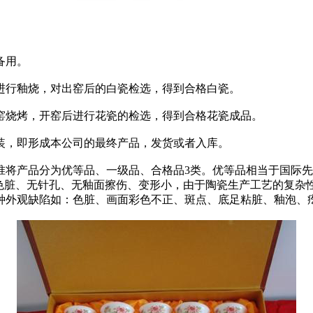
备用。
行釉烧，对出窑后的白瓷检选，得到合格白瓷。
烧烤，开窑后进行花瓷的检选，得到合格花瓷成品。
，即形成本公司的最终产品，发货或者入库。
产品分为优等品、一级品、合格品3类。优等品相当于国际先
色脏、无针孔、无釉面擦伤、变形小，由于陶瓷生产工艺的复杂性
种外观缺陷如：色脏、画面彩色不正、斑点、底足粘脏、釉泡、