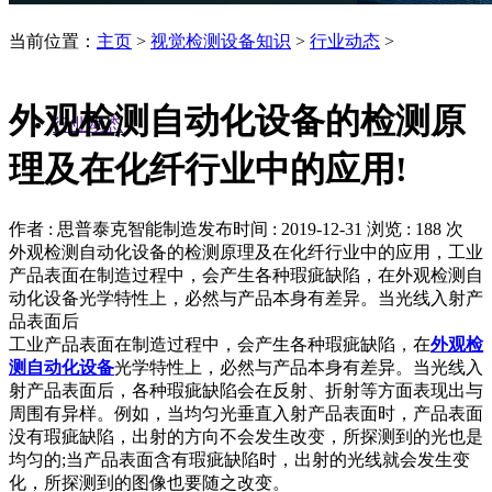
当前位置：
主页
>
视觉检测设备知识
>
行业动态
>
外观检测自动化设备的检测原
行业动态
理及在化纤行业中的应用!
作者 : 思普泰克智能制造
发布时间 : 2019-12-31
浏览 : 188 次
外观检测自动化设备的检测原理及在化纤行业中的应用，工业
产品表面在制造过程中，会产生各种瑕疵缺陷，在外观检测自
动化设备光学特性上，必然与产品本身有差异。当光线入射产
品表面后
工业产品表面在制造过程中，会产生各种瑕疵缺陷，在
外观检
测自动化设备
光学特性上，必然与产品本身有差异。当光线入
射产品表面后，各种瑕疵缺陷会在反射、折射等方面表现出与
周围有异样。例如，当均匀光垂直入射产品表面时，产品表面
没有瑕疵缺陷，出射的方向不会发生改变，所探测到的光也是
均匀的;当产品表面含有瑕疵缺陷时，出射的光线就会发生变
化，所探测到的图像也要随之改变。