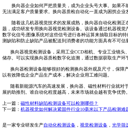
换向器企业如何严把质量关，成为企业头号大事。如果不能
无法满足客户质量要求。换向器质检自动化一直成为困扰企业
随着这几机器视觉技术的发展成熟，换向器自动化检测正在逐
题，成功研发专用换向器视觉检测设备。该设备通过机器视觉
数字化信号;图像系统对这些信号进行各种运算来抽取目标的特
测缺陷和防止缺陷产品被配送到消费者的功能方面具有不可估
换向器视觉检测设备，采用工业CCD相机、专业工业镜头、
储存。可以实现换向器质检数字化追溯，通过数据获取生产环
换向器检测设备能够很好的检测换向器外观及尺寸，保障产品
以有效降低企业产品生产成本，解决企业用工难问题。
随着新能源汽车的高速发展，换向器、磁性材料行业就对于
展的助推剂。谁自动化程度越高，未来市场就会越有竞争优势
上一篇：
磁性材料缺陷检测设备可以检测哪些？
下一篇：
机器视觉如何解决紧固件行业10毫米以下产品检测难
是一家专业研发生产
自动化检测设备
，
视觉检测设备
，
光学筛