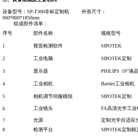
设备型号：SP-T300非标定制机 外形尺寸：
900*800*1850mm
组成部件清单：
序号
部件名称
规格型号
1
视觉检测软件
SIPOTEK
2
工业电脑
SIPOTEK定制
3
显示器
PHILIPS 19”
4
工业相机
Barsler工业相机
5
相机调节伺服模组
SIPOTEK定制
工业镜头
FA高清光学工业
6
光源
定制光学自适应
7
8
检测平台
SIPOTEK定制框