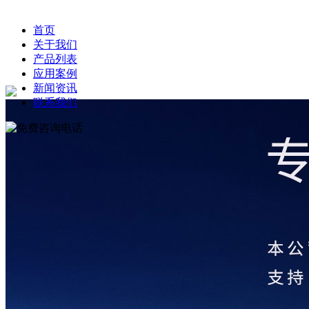
首页
关于我们
产品列表
应用案例
新闻资讯
联系我们