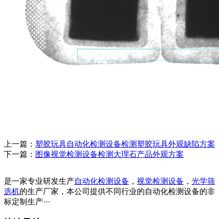
上一篇：
塑胶玩具自动化检测设备检测塑胶玩具外观缺陷方案
下一篇：
图像视觉检测设备检测大理石产品外观方案
是一家专业研发生产
自动化检测设备
，
视觉检测设备
，
光学筛
选机
的生产厂家，本公司提供不同行业的自动化检测设备的非
标定制生产···