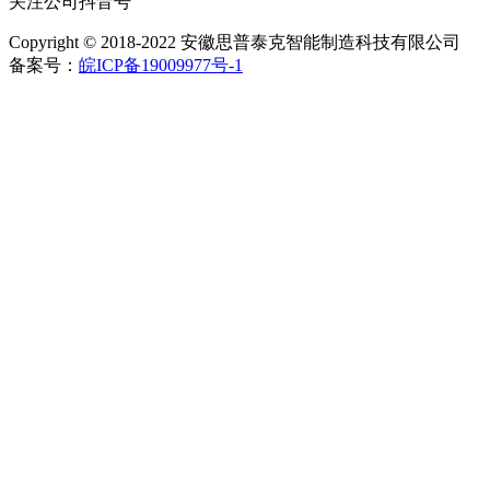
关注公司抖音号
Copyright © 2018-2022 安徽思普泰克智能制造科技有限公司
备案号：
皖ICP备19009977号-1